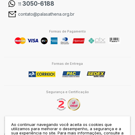
3050-6188
11
contato@palasathena.org.br
Formas de Pagamento
Formas de Entrega
Segurança e Certificação
Ao continuar navegando você aceita os cookies que
utilizamos para melhorar o desempenho, a segurança e a
www.palasathena.org.br
sua experiência no site.
Para mais informações, consulte a
ASSOCIAÇÃO PALAS ATHENA DO BRASIL | CNPJ: 43.310.283/0001-80 | RUA JOÃO