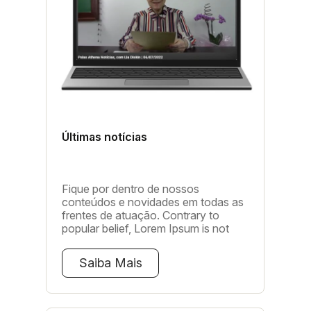
Últimas notícias
Fique por dentro de nossos
conteúdos e novidades em todas as
frentes de atuação. Contrary to
popular belief, Lorem Ipsum is not
simply random text. It has roots in a
piece of classical Latin literature from
Saiba Mais
45 BC, making it over 2000 years
old. Richard McClintock, a Latin
professor at Hampden-Sydney
College in Virginia, looked up one of