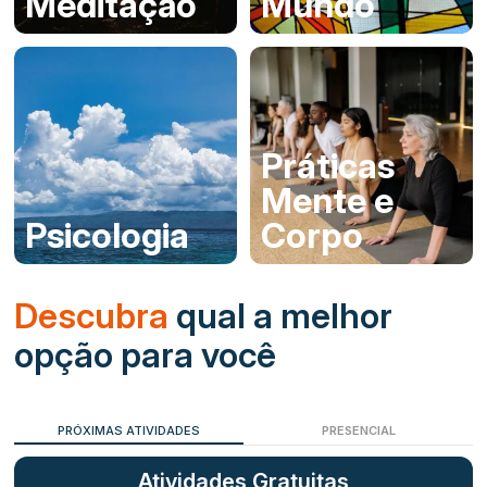
Meditação
Mundo
Práticas
Mente e
Psicologia
Corpo
Descubra
qual a melhor
opção para você
PRESENCIAL
ON-LINE
Atividades Gratuitas