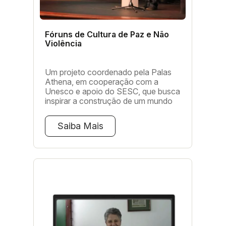
Fóruns de Cultura de Paz e Não
Violência
Um projeto coordenado pela Palas
Athena, em cooperação com a
Unesco e apoio do SESC, que busca
inspirar a construção de um mundo
justo, compassivo, sustentável e
equânime. There are many variations
Saiba Mais
of passages of Lorem Ipsum
available, but the majority have
suffered alteration in some form, by
injected humour, or randomised
words which don't look even slightly
believable. If you are going to use a
passage