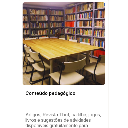
the more obscure Latin words,
consectetur, from a Lorem Ipsum
passage, and going through the cites
of the word in classical literature,
discovered the undoubtable source.
Lorem Ipsum comes from sections
Conteúdo pedagógico
Artigos, Revista Thot, cartilha, jogos,
livros e sugestões de atividades
disponíveis gratuitamente para