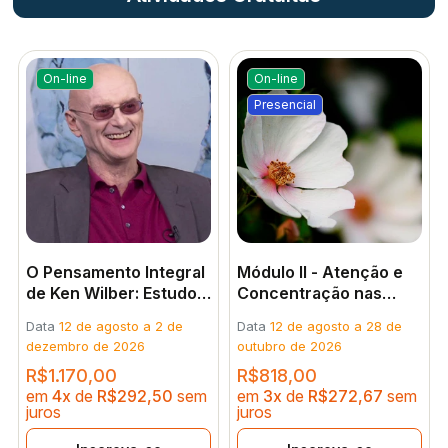
On-line
On-line
Presencial
O Pensamento Integral
Módulo II - Atenção e
de Ken Wilber: Estudos
Concentração nas
sobre a Consciência e
Práticas Meditativas
Data
12 de agosto a 2 de
Data
12 de agosto a 28 de
o Sagrado
dezembro de 2026
outubro de 2026
R$1.170,00
R$818,00
em
4
x
de
R$292,50
em
3
x
de
R$272,67