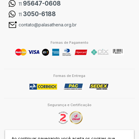
95647-0608
11
3050-6188
11
contato@palasathena.org.br
Formas de Pagamento
Formas de Entrega
Segurança e Certificação
Ao continuar navegando você aceita os cookies que