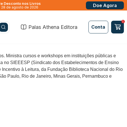
e Desconto nos Livros
Doe Agora
a 28 de agosto de 2026
0
Palas Athena Editora
Conta
Acessar
Conta
nos. Ministra cursos e workshops em instituições públicas e
ona no SIEEESP (Sindicato dos Estabelecimentos de Ensino
Incentivo à Leitura, da Fundação Biblioteca Nacional do Rio
Esqueci
, São Paulo, Rio de Janeiro, Minas Gerais, Pernambuco e
minha
senha
Fazer
login