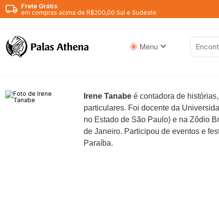
Frete Grátis
em compras acima de R$200,00 Sul e Sudeste
Menu
Tecnologias da convivência
Filosofia e Visão de Mundo
Irene Tanabe
é contadora de histórias,
particulares. Foi docente da Univers
no Estado de São Paulo) e na Zôdio Br
de Janeiro. Participou de eventos e fe
Paraíba.