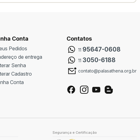
nha Conta
Contatos
eus Pedidos
95647-0608
11
dereço de entrega
3050-6188
11
terar Senha
contato@palasathena.org.br
terar Cadastro
inha Conta
Segurança e Certificação