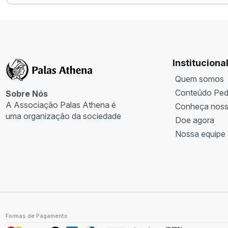
Instituciona
Quem somos
Conteúdo Ped
Sobre Nós
A Associação Palas Athena é
Conheça noss
uma organização da sociedade
Doe agora
civil sem fins lucrativos, fundada
Nossa equipe
em 1972. Promove, agencia e
incuba programas e projetos
socioassistenciais,
socioeducativos e para
instituições diversas.
Formas de Pagamento