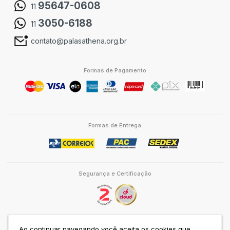
95647-0608
11
3050-6188
11
contato@palasathena.org.br
Formas de Pagamento
Formas de Entrega
Segurança e Certificação
Ao continuar navegando você aceita os cookies que