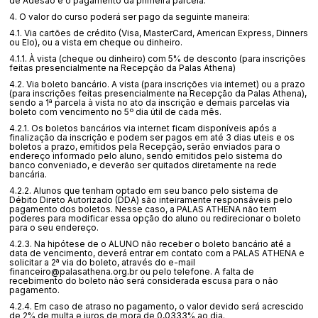
de Adesão e o pagamento da primeira parcela.
4. O valor do curso poderá ser pago da seguinte maneira:
4.1. Via cartões de crédito (Visa, MasterCard, American Express, Dinners
ou Elo), ou a vista em cheque ou dinheiro.
4.1.1. À vista (cheque ou dinheiro) com 5% de desconto (para inscrições
feitas presencialmente na Recepção da Palas Athena)
4.2. Via boleto bancário. A vista (para inscrições via internet) ou a prazo
(para inscrições feitas presencialmente na Recepção da Palas Athena),
sendo a 1ª parcela à vista no ato da inscrição e demais parcelas via
boleto com vencimento no 5º dia útil de cada mês.
4.2.1. Os boletos bancários via internet ficam disponíveis após a
finalização da inscrição e podem ser pagos em até 3 dias uteis e os
boletos a prazo, emitidos pela Recepção, serão enviados para o
endereço informado pelo aluno, sendo emitidos pelo sistema do
banco conveniado, e deverão ser quitados diretamente na rede
bancária.
4.2.2. Alunos que tenham optado em seu banco pelo sistema de
Débito Direto Autorizado (DDA) são inteiramente responsáveis pelo
pagamento dos boletos. Nesse caso, a PALAS ATHENA não tem
poderes para modificar essa opção do aluno ou redirecionar o boleto
para o seu endereço.
4.2.3. Na hipótese de o ALUNO não receber o boleto bancário até a
data de vencimento, deverá entrar em contato com a PALAS ATHENA e
solicitar a 2ª via do boleto, através do e-mail
financeiro@palasathena.org.br ou pelo telefone. A falta de
recebimento do boleto não será considerada escusa para o não
pagamento.
4.2.4. Em caso de atraso no pagamento, o valor devido será acrescido
de 2% de multa e juros de mora de 0,0333% ao dia.