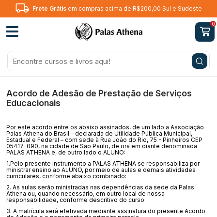
Frete Grátis
em compras acima de R$200,00 Sul e Sudeste
0
Acordo de Adesão de Prestação de Serviços
Educacionais
Por este acordo entre os abaixo assinados, de um lado a Associação
Palas Athena do Brasil – declarada de Utilidade Pública Municipal,
Estadual e Federal – com sede à Rua João do Rio, 75 - Pinheiros CEP
05417-090
, na cidade de São Paulo, de ora em diante denominada
PALAS ATHENA e, de outro lado o ALUNO:
1.Pelo presente instrumento a PALAS ATHENA se responsabiliza por
ministrar ensino ao ALUNO, por meio de aulas e demais atividades
curriculares, conforme abaixo combinado:
2. As aulas serão ministradas nas dependências da sede da Palas
Athena ou, quando necessário, em outro local de nossa
responsabilidade, conforme descritivo do curso.
3. A matrícula será efetivada mediante assinatura do presente Acordo