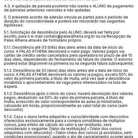
4.3. A quitação de parcela posterior não isenta o ALUNO do pagamento
de parcelas anteriores vencidas e não quitadas.
5. O presente acordo de adesão vincula as partes para o período de
duração do curso/atividade e poderá ser rescindido nas seguintes
hipóteses:
5.1. Solicitação de desistência pelo ALUNO: deverá ser feita por
escrito, para o e-mail contato@palasathena.org.br ou na Recepção da
Palas Athena através de formulário próprio.
5.1.1. Desistência até 03 (três) dias úteis antes da data de início do
curso: A PALAS ATHENA devolverá o valor pago. Valores pagos via
cartão de crédito serão cancelados pela operadora no prazo de até 10
dias uteis, dependendo do fechamento da fatura do cliente. O estorno
poderá estar disponível na primeira ou na segunda fatura subsequente;
5.1.2. Desistência de 02 (dois) dias úteis antes até a data de início do
curso: A PALAS ATHENA devolverá os valores já pagos, exceto 50% do
valor da primeira parcela, a título de multa, uma vez que a desistência
inviabiliza o aproveitamento da vaga pelos interessados na lista de
espera.
5.1.3. Desistência após o início do curso: haverá devolução dos valores
pagos, deduzindo-se 50% do valor da primeira parcela, a título de
multa, acrescido do valor correspondente às aulas já ministradas,
calculado em horas, proporcionalmente ao valor total do curso (sem
desconto).
5.1.4. Caso o aluno tenha adquirido o curso/atividade com descontos
oferecidos exclusivamente para a compra simultânea de múltiplos
cursos, para efeito de cálculo do valor a ser restituído, será
considerado o seguinte: [Valor da restituição] = [Valor dos cursos
adquiridos com desconto] – [Valor cheio dos cursos já assistidos, sem
condições promocionais], quando o ato de cancelamento ocorrer após