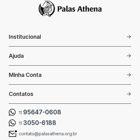
Institucional
Ajuda
Minha Conta
Contatos
95647-0608
11
3050-6188
11
contato@palasathena.org.br