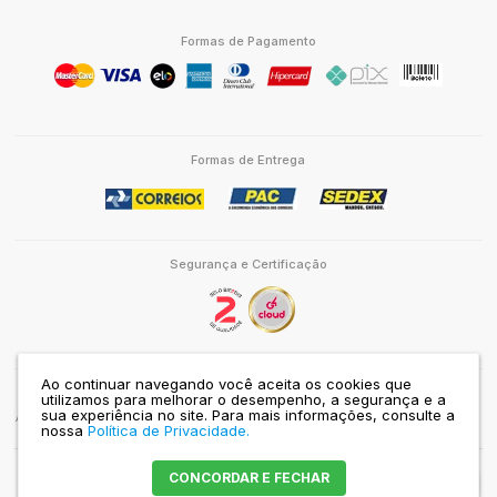
Formas de Pagamento
Formas de Entrega
Segurança e Certificação
Ao continuar navegando você aceita os cookies que
utilizamos para melhorar o desempenho, a segurança e a
www.palasathena.org.br
sua experiência no site.
Para mais informações, consulte a
ASSOCIAÇÃO PALAS ATHENA DO BRASIL | CNPJ: 43.310.283/0001-80 | RUA JOÃO
nossa
Política de Privacidade.
DO RIO, 75 | PINHEIROS | SÃO PAULO-SP | CEP 05417-090 |
Mapa do site
CONCORDAR E FECHAR