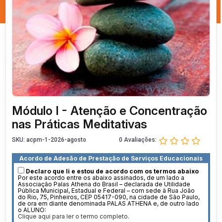
Login
com
Google
Novo
cliente?
Cadastre-
se
Módulo I - Atenção e Concentração
nas Práticas Meditativas
Cadastrar
SKU: acpm-1-2026-agosto
0 Avaliações:
Acordo de Adesão de Prestação de Serviços Educacionais
Declaro que li e estou de acordo com os termos abaixo
Por este acordo entre os abaixo assinados, de um lado a
Associação Palas Athena do Brasil – declarada de Utilidade
Pública Municipal, Estadual e Federal – com sede à Rua João
do Rio, 75, Pinheiros, CEP 05417-090, na cidade de São Paulo,
de ora em diante denominada PALAS ATHENA e, de outro lado
o ALUNO:
Clique aqui para ler o termo completo.