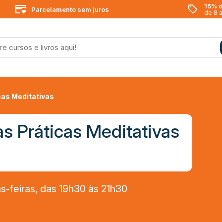
15% d
Parcelamento sem juros
de 8 
cas Meditativas
s Práticas Meditativas
-feiras, das 19h30 às 21h30