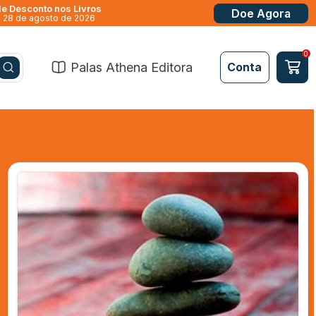
e Desconto nos Livros
Doe Agora
a 28 de agosto de 2026
0
Palas Athena Editora
Conta
Acessar
Conta
Esqueci
minha
senha
Fazer
login