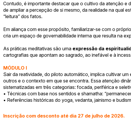
Contudo, é importante destacar que o cultivo da atenção e d
de ampliar a percepção de si mesmo, da realidade na qual e
“leitura” dos fatos.
Em aliança com esse propósito, familiarizar-se com o próp
cria um espaço de governabilidade interna que resulta na exp
As práticas meditativas são uma
expressão da espirituali
cartografias que apontam ao sagrado, ao inefável e à incess
MÓDULO I
Sair da reatividade, do piloto automático, implica cultivar 
outros e o contexto em que se encontra. Essa atenção dinâm
sistematizadas em três categorias: focada, periférica e seleti
• Técnicas com base nos sentidos e shamatha: “permanecer
• Referências históricas do yoga, vedanta, jainismo e budis
Inscrição com desconto até dia 27 de julho de 2026.