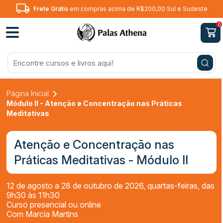
Frete Grátis
em compras acima de R$200,00 Sul e Sudeste
0
Página Inicial
Módulo II - Atenção e Concentração nas Práticas
Meditativas
Atenção e Concentração nas
Práticas Meditativas - Módulo II
12 de agosto a 28 de outubro de 2026, quartas-feiras, das
9h30 às 11h30
Curso presencial ou online
Com Marcia Martins