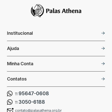
Institucional
Ajuda
Minha Conta
Contatos
95647-0608
11
3050-6188
11
contato@palasathena.org.br