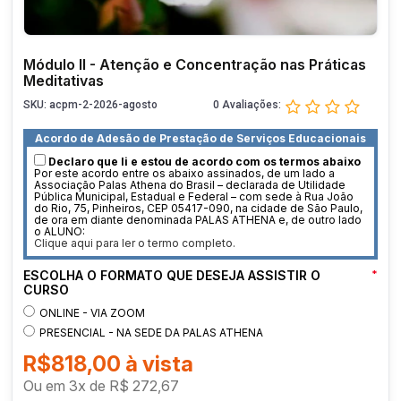
Módulo II - Atenção e Concentração nas Práticas
Meditativas
SKU: acpm-2-2026-agosto
0 Avaliações:
Acordo de Adesão de Prestação de Serviços Educacionais
Declaro que li e estou de acordo com os termos abaixo
Por este acordo entre os abaixo assinados, de um lado a
Associação Palas Athena do Brasil – declarada de Utilidade
Pública Municipal, Estadual e Federal – com sede à Rua João
do Rio, 75, Pinheiros, CEP 05417-090, na cidade de São Paulo,
de ora em diante denominada PALAS ATHENA e, de outro lado
o ALUNO:
Clique aqui para ler o termo completo.
ESCOLHA O FORMATO QUE DESEJA ASSISTIR O
*
CURSO
ONLINE - VIA ZOOM
PRESENCIAL - NA SEDE DA PALAS ATHENA
R$818,00
Ou em
3
x
de
R$ 272,67