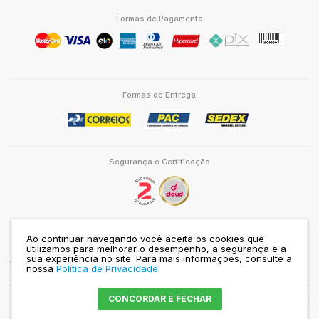
Formas de Pagamento
Formas de Entrega
Segurança e Certificação
Ao continuar navegando você aceita os cookies que
utilizamos para melhorar o desempenho, a segurança e a
www.palasathena.org.br
sua experiência no site.
Para mais informações, consulte a
ASSOCIAÇÃO PALAS ATHENA DO BRASIL | CNPJ: 43.310.283/0001-80 | RUA JOÃO
nossa
Política de Privacidade.
DO RIO, 75 | PINHEIROS | SÃO PAULO-SP | CEP 05417-090 |
Mapa do site
CONCORDAR E FECHAR
Crie sua loja virtual
com a melhor empresa de e-commerce do Brasil.