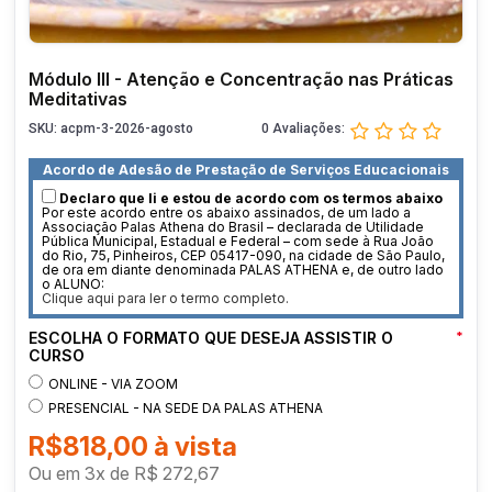
Módulo III - Atenção e Concentração nas Práticas
Meditativas
SKU: acpm-3-2026-agosto
0 Avaliações:
Acordo de Adesão de Prestação de Serviços Educacionais
Declaro que li e estou de acordo com os termos abaixo
Por este acordo entre os abaixo assinados, de um lado a
Associação Palas Athena do Brasil – declarada de Utilidade
Pública Municipal, Estadual e Federal – com sede à Rua João
do Rio, 75, Pinheiros, CEP 05417-090, na cidade de São Paulo,
de ora em diante denominada PALAS ATHENA e, de outro lado
o ALUNO:
Clique aqui para ler o termo completo.
ESCOLHA O FORMATO QUE DESEJA ASSISTIR O
*
CURSO
ONLINE - VIA ZOOM
PRESENCIAL - NA SEDE DA PALAS ATHENA
R$818,00
Ou em
3
x
de
R$ 272,67