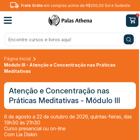
Frete Grátis
em compras acima de R$200,00 Sul e Sudeste
0
Página Inicial
Módulo III - Atenção e Concentração nas Práticas
Meditativas
Atenção e Concentração nas
Práticas Meditativas - Módulo III
6 de agosto a 22 de outubro de 2026, quintas-feiras, das
19h30 às 21h30
Curso presencial ou on-line
Com Lia Diskin